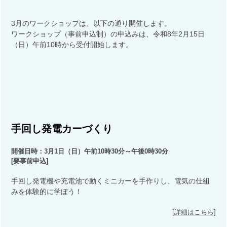
3月のワークショップは、以下の通り開催します。
電話番号：0422-60-1945(代表)
ワークショップ（事前申込制）の申込みは、令和8年2月15日
休館日：火曜、祝日(月曜が祝日の場合は月曜開館、水曜
（日）午前10時から受付開始します。
休館)、年末年始
手回し発電カーづくり
開催日時：3月1日（日）午前10時30分～午後0時30分
[要事前申込]
手回し発電機や充電池で動くミニカーを手作りし、電気の仕組
みを体験的に学ぼう！
[詳細はこちら]