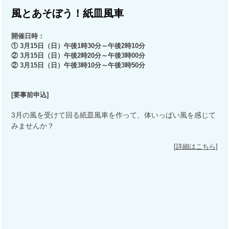
風とあそぼう！紙皿風車
開催日時：
① 3月15日（日）午後1時30分～
午後
2時10分
②
3月15日（日）午後2時20分～
午後
3時00分
②
3月15日（日）午後3時10分～
午後
3時50分
[
要事前申込
]
3月の風を受けて回る紙皿風車を作って、体いっぱい風を感じて
みませんか？
[
詳細はこちら
]