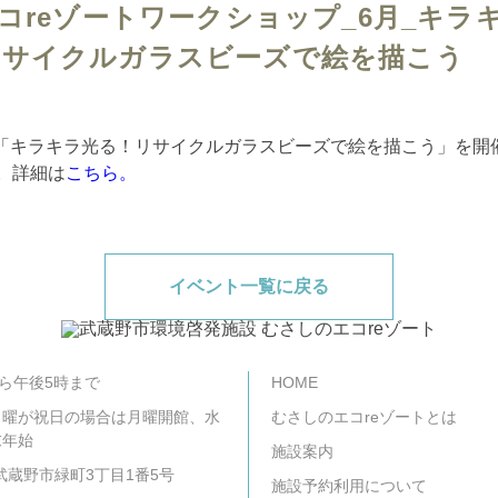
エコreゾートワークショップ_6月_キラ
リサイクルガラスビーズで絵を描こう
≫「キラキラ光る！リサイクルガラスビーズで絵を描こう」を開
分。詳細は
こちら。
イベント一覧に戻る
から午後5時まで
HOME
月曜が祝日の場合は月曜開館、水
むさしのエコreゾートとは
末年始
施設案内
2 武蔵野市緑町3丁目1番5号
施設予約利用について