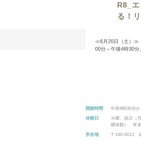
R8_
る！
≪6月20日（土）
00分～午後4時30
開館時間
午前9時30分
休館日
火曜、祝日（
曜休館）、年
所在地
〒180-001