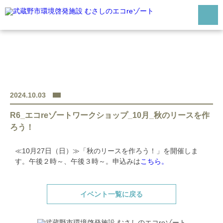
HOME
むさしのエコreゾートとは
施設案内
2024.10.03
施設予約利用について
R6_エコreゾートワークショップ_10月_秋のリースを作
開館カレンダー
ろう！
交通アクセス
≪10月27日（日）≫「秋のリースを作ろう！」を開催しま
Q&A
す。午後２時～、午後３時～。申込みは
こちら。
お問合わせ
イベント一覧に戻る
電話番号：0422-60-1945(代表)