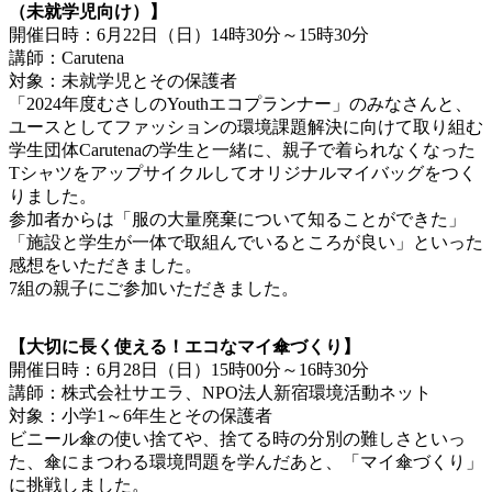
（未就学児向け）】
開催日時：6月22日（日）14時30分～15時30分
講師：Carutena
対象：未就学児とその保護者
「2024年度むさしのYouthエコプランナー」のみなさんと、
ユースとしてファッションの環境課題解決に向けて取り組む
学生団体Carutenaの学生と一緒に、親子で着られなくなった
Tシャツをアップサイクルしてオリジナルマイバッグをつく
りました。
参加者からは「服の大量廃棄について知ることができた」
「施設と学生が一体で取組んでいるところが良い」といった
感想をいただきました。
7組の親子にご参加いただきました。
【大切に長く使える！エコなマイ傘づくり】
開催日時：6月28日（日）15時00分～16時30分
講師：株式会社サエラ、NPO法人新宿環境活動ネット
対象：小学1～6年生とその保護者
ビニール傘の使い捨てや、捨てる時の分別の難しさといっ
た、傘にまつわる環境問題を学んだあと、「マイ傘づくり」
に挑戦しました。