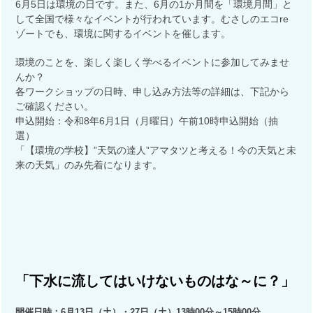
6月5日は環境の日です。また、6月の1か月間を「環境月間」と
して全国で様々なイベントが行われています。むさしのエコre
ゾートでも、環境に関するイベントを催します。
電話番号：0422-60-1945(代表)
休館日：火曜、祝日(月曜が祝日の場合は月曜開館、水曜
環境のことを、楽しく楽しく学べるイベントに参加してみませ
休館)、年末年始
んか？
各ワークショップの日時、申し込み方法等の詳細は、下記から
ご確認ください。
申込開始：令和8年6月1日（月曜日）午前10時申込開始（抽
選）
「【環境の学校】”天気の達人”アマタツと考える！今の天気と未
来の天気」のみ先着になります。
「下水に流してはいけないものはな～に？」
開催日時：6月13日（土）・27日（土）13時00分～15時00分